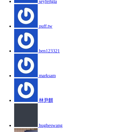
seyfertgla
puff.tw
ben123321
marksam
林尹麒
hugheswang