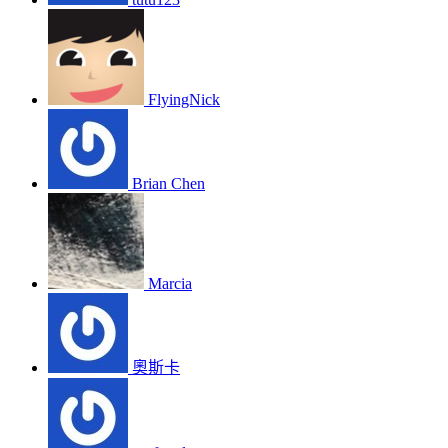
FlyingNick
Brian Chen
Marcia
奧斯卡