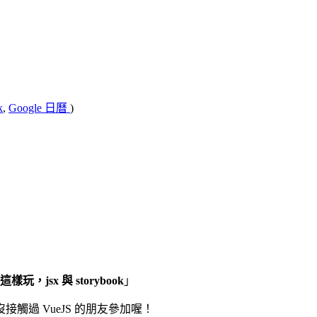
k
,
Google 日曆
)
樣玩，jsx 與 storybook
」
過 VueJS 的朋友參加喔！