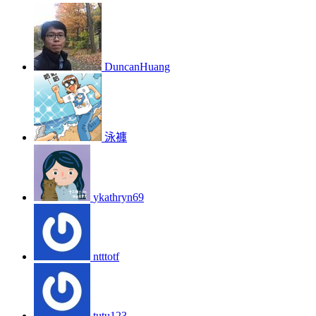
DuncanHuang
泳褲
ykathryn69
ntttotf
tutu123