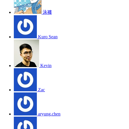
泳褲
Kuro Sean
Kevin
Zac
aryung.chen