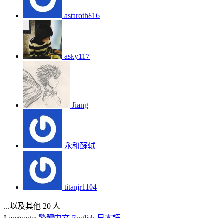
astaroth816
asky117
Jiang
永和蘇軾
titanjr1104
...以及其他 20 人
Language:
繁體中文
English
日本語