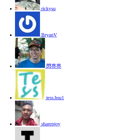
rickysu
BryanV
閃亮亮
tess.hsu1
sharenjoy