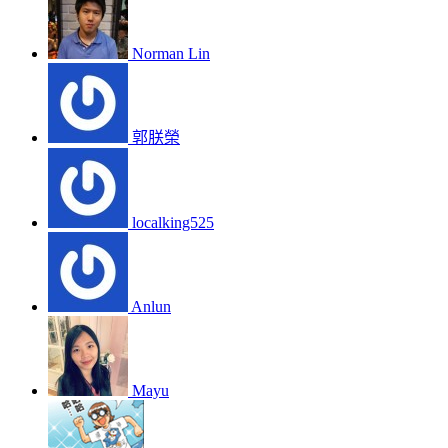
Norman Lin
郭朕榮
localking525
Anlun
Mayu