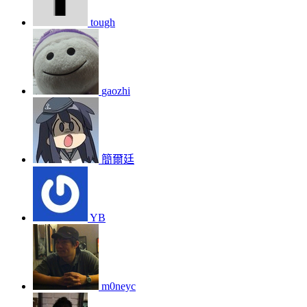
tough
gaozhi
簡爾廷
YB
m0neyc